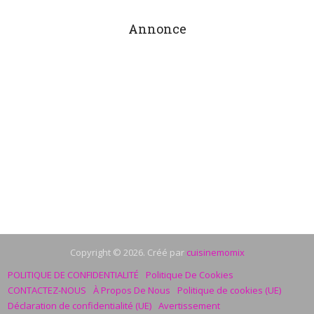
Annonce
Copyright © 2026. Créé par
cuisinemomix
POLITIQUE DE CONFIDENTIALITÉ
Politique De Cookies
CONTACTEZ-NOUS
À Propos De Nous
Politique de cookies (UE)
Déclaration de confidentialité (UE)
Avertissement