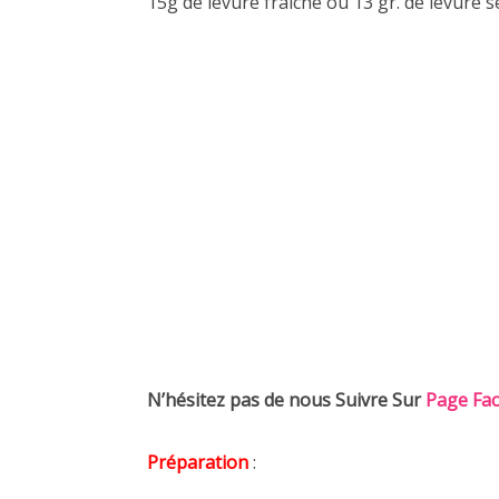
15g de levure fraiche ou 13 gr. de levure 
N’hésitez pas de nous Suivre Sur
Page Fa
Préparation
: