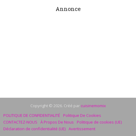
Annonce
Copyright © 2026. Créé par
cuisinemomix
POLITIQUE DE CONFIDENTIALITÉ
Politique De Cookies
CONTACTEZ-NOUS
À Propos De Nous
Politique de cookies (UE)
Déclaration de confidentialité (UE)
Avertissement