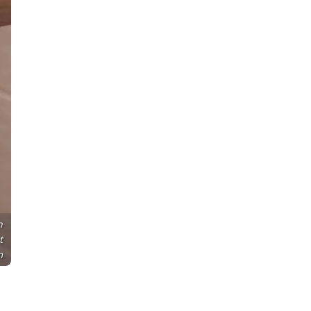
n
t
m