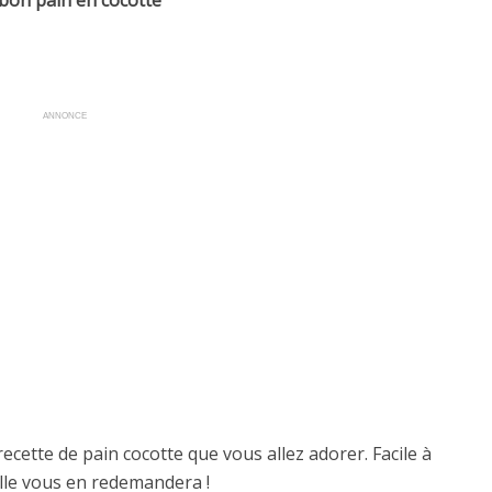
bon pain en cocotte
ANNONCE
recette de pain cocotte que vous allez adorer. Facile à
ille vous en redemandera !