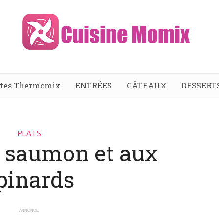
ttes Thermomix
ENTRÉES
GÂTEAUX
DESSERT
PLATS
u saumon et aux
pinards
ANNONCE