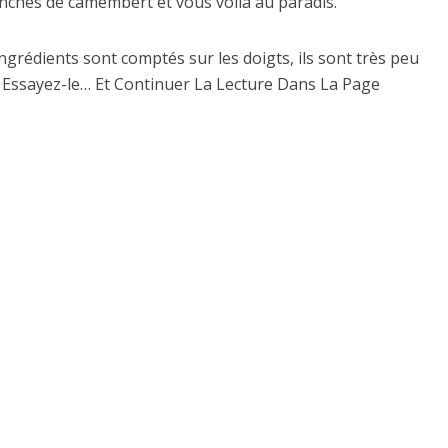
tranches de camembert et vous voilà au paradis.
 ingrédients sont comptés sur les doigts, ils sont très peu
! Essayez-le… Et Continuer La Lecture Dans La Page