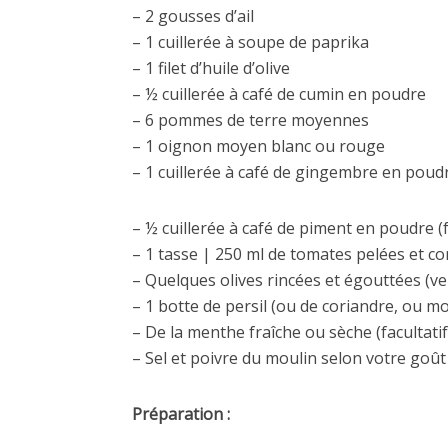
– 2 gousses d’ail
– 1 cuillerée à soupe de paprika
– 1 filet d’huile d’olive
– ½ cuillerée à café de cumin en poudre
– 6 pommes de terre moyennes
– 1 oignon moyen blanc ou rouge
– 1 cuillerée à café de gingembre en poud
– ½ cuillerée à café de piment en poudre (f
– 1 tasse | 250 ml de tomates pelées et con
– Quelques olives rincées et égouttées (ve
– 1 botte de persil (ou de coriandre, ou mo
– De la menthe fraîche ou sèche (facultatif
– Sel et poivre du moulin selon votre goût
Préparation :