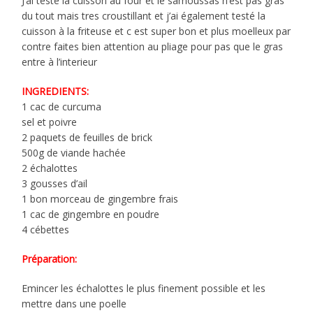
J’ai testé la cuisson au four et le samoussas n’est pas gras
du tout mais tres croustillant et j’ai également testé la
cuisson à la friteuse et c est super bon et plus moelleux par
contre faites bien attention au pliage pour pas que le gras
entre à l’interieur
INGREDIENTS:
1 cac de curcuma
sel et poivre
2 paquets de feuilles de brick
500g de viande hachée
2 échalottes
3 gousses d’ail
1 bon morceau de gingembre frais
1 cac de gingembre en poudre
4 cébettes
Préparation:
Emincer les échalottes le plus finement possible et les
mettre dans une poelle