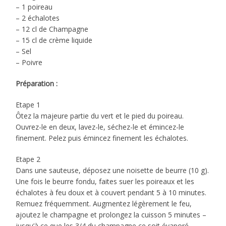
– 1 poireau
– 2 échalotes
– 12 cl de Champagne
– 15 cl de crème liquide
– Sel
– Poivre
Préparation :
Etape 1
Ôtez la majeure partie du vert et le pied du poireau.
Ouvrez-le en deux, lavez-le, séchez-le et émincez-le
finement. Pelez puis émincez finement les échalotes.
Etape 2
Dans une sauteuse, déposez une noisette de beurre (10 g).
Une fois le beurre fondu, faites suer les poireaux et les
échalotes à feu doux et à couvert pendant 5 à 10 minutes.
Remuez fréquemment. Augmentez légèrement le feu,
ajoutez le champagne et prolongez la cuisson 5 minutes –
jusqu’à ce que les 3/4 du champagne ce soit évaporé.