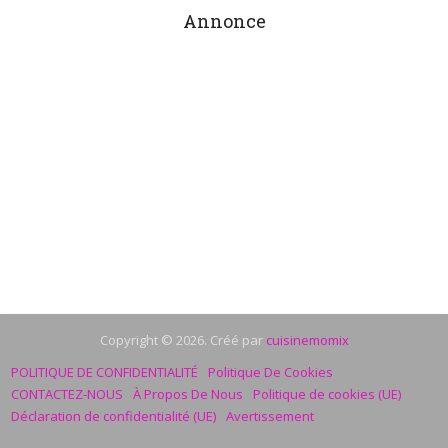
Annonce
Copyright © 2026. Créé par
cuisinemomix
POLITIQUE DE CONFIDENTIALITÉ
Politique De Cookies
CONTACTEZ-NOUS
À Propos De Nous
Politique de cookies (UE)
Déclaration de confidentialité (UE)
Avertissement