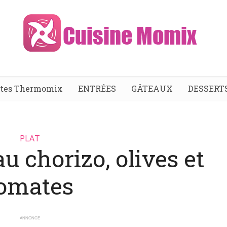
ttes Thermomix
ENTRÉES
GÂTEAUX
DESSERT
PLAT
u chorizo, olives et
omates
ANNONCE