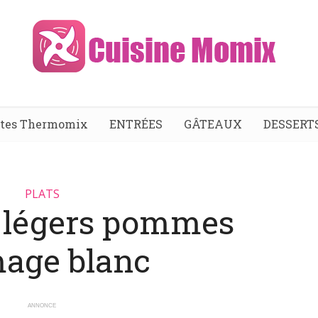
ttes Thermomix
ENTRÉES
GÂTEAUX
DESSERT
PLATS
 légers pommes
mage blanc
ANNONCE