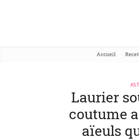
Accueil
Rece
AST
Laurier sou
coutume a
aïeuls qu