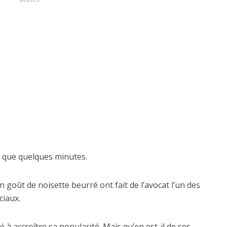
ANNONCE
a que quelques minutes.
 goût de noisette beurré ont fait de l’avocat l’un des
ciaux.
 à accroître sa popularité. Mais qu’en est-il de ses