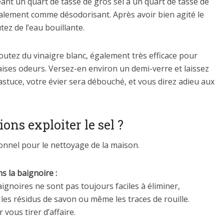
ant un quart de tasse de gros sel à un quart de tasse de
alement comme désodorisant. Après avoir bien agité le
tez de l’eau bouillante.
outez du vinaigre blanc, également très efficace pour
aises odeurs. Versez-en environ un demi-verre et laissez
astuce, votre évier sera débouché, et vous direz adieu aux
ions exploiter le sel ?
ionnel pour le nettoyage de la maison.
ns la baignoire :
ignoires ne sont pas toujours faciles à éliminer,
les résidus de savon ou même les traces de rouille.
 vous tirer d’affaire.