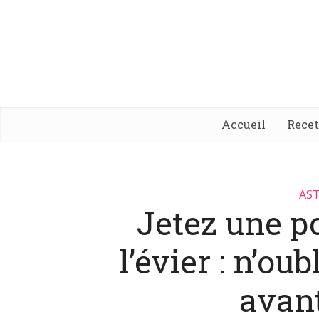
Accueil
Rece
AST
Jetez une p
l’évier : n’ou
avan