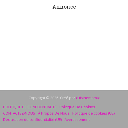
Annonce
Copyright © 2026. Créé par
cuisinemomix
POLITIQUE DE CONFIDENTIALITÉ
Politique De Cookies
CONTACTEZ-NOUS
À Propos De Nous
Politique de cookies (UE)
Déclaration de confidentialité (UE)
Avertissement