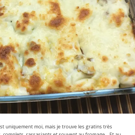
’est uniquement moi, mais je trouve les gratins très
ers, complets, rassasiants et souvent au fromage… Et au