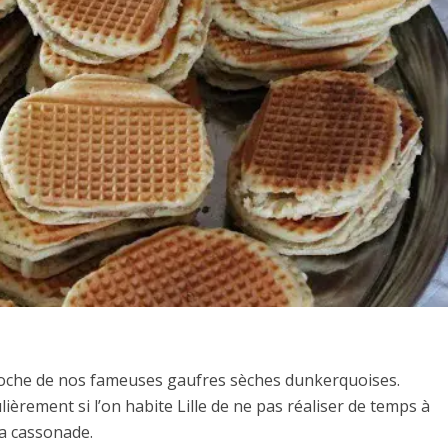
proche de nos fameuses gaufres sèches dunkerquoises.
lièrement si l’on habite Lille de ne pas réaliser de temps à
la cassonade.