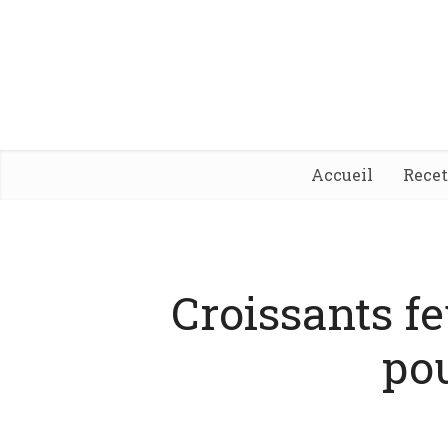
Accueil
Rece
Croissants f
pou