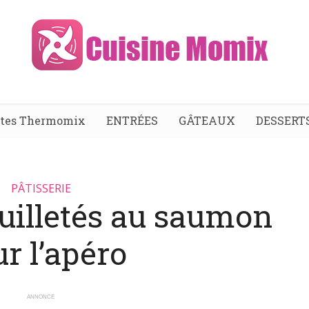
ttes Thermomix
ENTRÉES
GÂTEAUX
DESSERT
PÂTISSERIE
euilletés au saumon
r l’apéro
ANNONCE