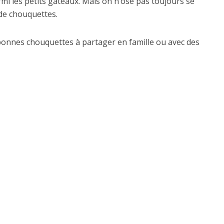
rmi les petits gâteaux. Mais on n’ose pas toujours se
 de chouquettes.
 bonnes chouquettes à partager en famille ou avec des