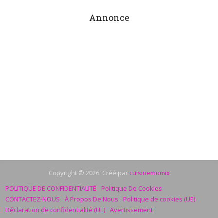
Annonce
Copyright © 2026. Créé par
cuisinemomix
POLITIQUE DE CONFIDENTIALITÉ
Politique De Cookies
CONTACTEZ-NOUS
À Propos De Nous
Politique de cookies (UE)
Déclaration de confidentialité (UE)
Avertissement