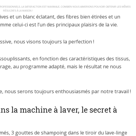
OFESSIONNELS, LA SATISFACTION EST MAXIMALE, COMBIEN NOUS AIMERIONS POUVOIR OBTENIR LES MÊMES
RÉSULTATS À LA MAISON !
es et un blanc éclatant, des fibres bien étirées et un
 celui-ci est l’un des principaux plaisirs de la vie.
lessive, nous visons toujours la perfection !
assouplissants, en fonction des caractéristiques des tissus,
ssorage, au programme adapté, mais le résultat ne nous
e, nous serons toujours enthousiasmés par notre travail !
s la machine à laver, le secret à
és, 3 gouttes de shampoing dans le tiroir du lave-linge